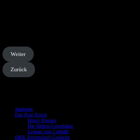
Rothalbmondgesellschaft geben. Sie muss allen offen stehen und
ihre humanitäre Tätigkeit im ganzen Gebiet ausüben.
Universalität
Die Rotkreuz- und Rothalbmondbewegung ist weltumfassend. In ihr
haben alle Nationalen Gesellschaften gleiche Rechte und die Pflicht,
einander zu helfen.
Weiter
Zurück
Willkommen bei der DRK Bereitschaft
Gosheim
Startseite
Das Rote Kreuz
Henry Dunant
Die Sieben Grundsätze
Leitsatz und Leitbild
DRK Bereitschaft Gosheim