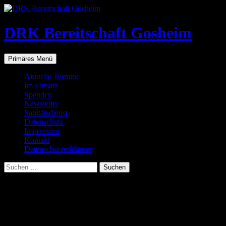
Zum
Inhalt
springen
DRK Bereitschaft Gosheim
Suchen
Primäres Menü
Aktuelle Termine
Im Einsatz
Spenden
Newsletter
Sanitätsdienst
Datenschutz
Impressum
Kontakt
Datenschutzerklärung
Suchen
nach:
Die Sieben Grundsätze
Die Grundsätze wurden von der XX. Internationalen
Rotkreuzkonferenz 1965 in Wien proklamiert. Der vorliegende