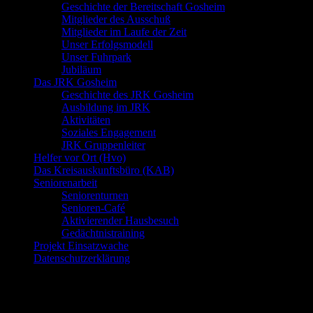
Geschichte der Bereitschaft Gosheim
Mitglieder des Ausschuß
Mitglieder im Laufe der Zeit
Unser Erfolgsmodell
Unser Fuhrpark
Jubiläum
Das JRK Gosheim
Geschichte des JRK Gosheim
Ausbildung im JRK
Aktivitäten
Soziales Engagement
JRK Gruppenleiter
Helfer vor Ort (Hvo)
Das Kreisauskunftsbüro (KAB)
Seniorenarbeit
Seniorenturnen
Senioren-Café
Aktivierender Hausbesuch
Gedächtnistraining
Projekt Einsatzwache
Datenschutzerklärung
Neueste Beiträge