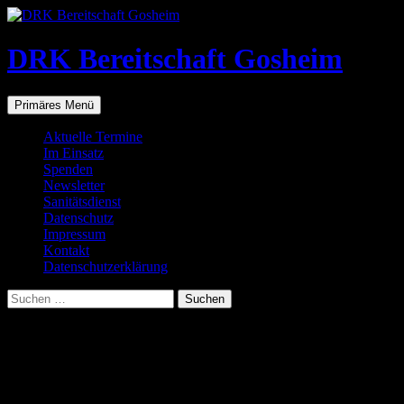
Zum
Inhalt
springen
DRK Bereitschaft Gosheim
Suchen
Primäres Menü
Aktuelle Termine
Im Einsatz
Spenden
Newsletter
Sanitätsdienst
Datenschutz
Impressum
Kontakt
Datenschutzerklärung
Suchen
nach:
Impressum
Kontakt