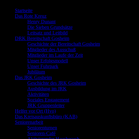
Startseite
Das Rote Kreuz
Henry Dunant
Die Sieben Grundsätze
Leitsatz und Leitbild
DRK Bereitschaft Gosheim
Geschichte der Bereitschaft Gosheim
Mitglieder des Ausschuß
Mitglieder im Laufe der Zeit
Unser Erfolgsmodell
Unser Fuhrpark
Jubiläum
Das JRK Gosheim
Geschichte des JRK Gosheim
Ausbildung im JRK
Aktivitäten
Soziales Engagement
JRK Gruppenleiter
Helfer vor Ort (Hvo)
Das Kreisauskunftsbüro (KAB)
Seniorenarbeit
Seniorenturnen
Senioren-Café
Aktivierender Hausbesuch