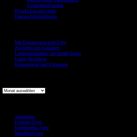
Gedächtnistraining
Projekt Einsatzwache
Datenschutzerklärung
Neueste Beiträge
Mit Engagement und Eifer
Zu Ehren des Gründers
Liedernachmittag mit Judith Engst
Camp Heartbeat
Engagement und Ehrungen
Beitragsarchiv
Beitragsarchiv
Log-In für Mitglieder
Anmelden
Eintrags-Feed
Kommentar-Feed
WordPress.org