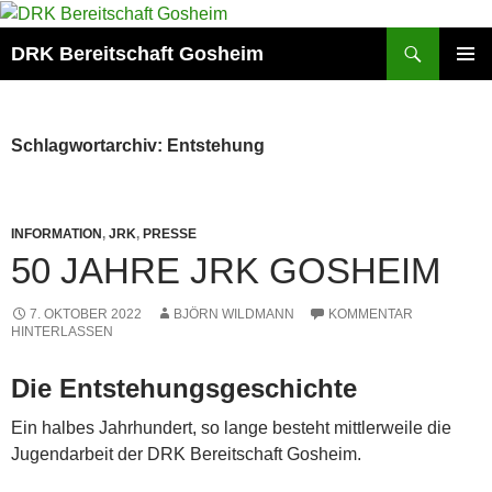
Zum
Inhalt
Suchen
DRK Bereitschaft Gosheim
springen
PRIMÄR
MENÜ
Schlagwortarchiv: Entstehung
INFORMATION
,
JRK
,
PRESSE
50 JAHRE JRK GOSHEIM
7. OKTOBER 2022
BJÖRN WILDMANN
KOMMENTAR
HINTERLASSEN
Die Entstehungsgeschichte
Ein halbes Jahrhundert, so lange besteht mittlerweile die
Jugendarbeit der DRK Bereitschaft Gosheim.