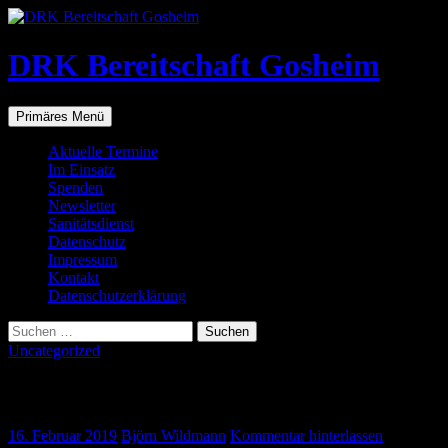
Zum
Inhalt
springen
DRK Bereitschaft Gosheim
Suchen
Primäres Menü
Aktuelle Termine
Im Einsatz
Spenden
Newsletter
Sanitätsdienst
Datenschutz
Impressum
Kontakt
Datenschutzerklärung
Suchen
nach:
Uncategorized
Wir sind wieder Da
16. Februar 2019
Björn Wildmann
Kommentar hinterlassen