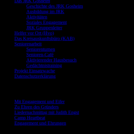
Das JRK Gosheim
Geschichte des JRK Gosheim
Ausbildung im JRK
Aktivitäten
Soziales Engagement
JRK Gruppenleiter
Helfer vor Ort (Hvo)
Das Kreisauskunftsbüro (KAB)
Seniorenarbeit
Seniorenturnen
Senioren-Café
Aktivierender Hausbesuch
Gedächtnistraining
Projekt Einsatzwache
Datenschutzerklärung
Neueste Beiträge
Mit Engagement und Eifer
Zu Ehren des Gründers
Liedernachmittag mit Judith Engst
Camp Heartbeat
Engagement und Ehrungen