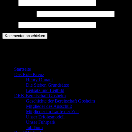
Name
*
E-Mail-Adresse
*
Website
Willkommen bei der DRK Bereitschaft
Gosheim
Startseite
Das Rote Kreuz
Henry Dunant
Die Sieben Grundsätze
Leitsatz und Leitbild
DRK Bereitschaft Gosheim
Geschichte der Bereitschaft Gosheim
Mitglieder des Ausschuß
Mitglieder im Laufe der Zeit
Unser Erfolgsmodell
Unser Fuhrpark
Jubiläum