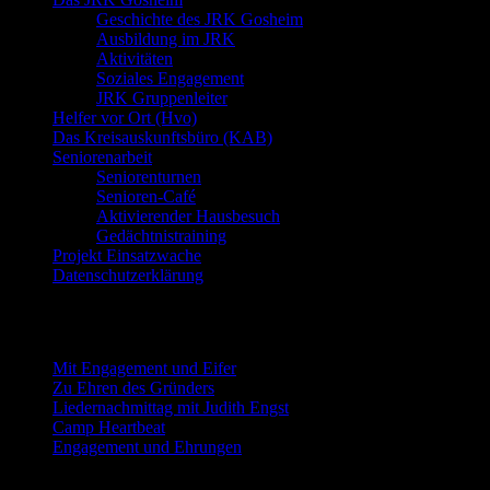
Geschichte des JRK Gosheim
Ausbildung im JRK
Aktivitäten
Soziales Engagement
JRK Gruppenleiter
Helfer vor Ort (Hvo)
Das Kreisauskunftsbüro (KAB)
Seniorenarbeit
Seniorenturnen
Senioren-Café
Aktivierender Hausbesuch
Gedächtnistraining
Projekt Einsatzwache
Datenschutzerklärung
Neueste Beiträge
Mit Engagement und Eifer
Zu Ehren des Gründers
Liedernachmittag mit Judith Engst
Camp Heartbeat
Engagement und Ehrungen