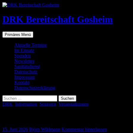
Zum
Inhalt
springen
DRK Bereitschaft Gosheim
Suchen
Primäres Menü
Aktuelle Termine
Im Einsatz
Spenden
Newsletter
Sanitätsdienst
Datenschutz
Impressum
Kontakt
Datenschutzerklärung
Suchen
nach:
DRK
,
Information
,
Senioren
,
Veranstaltungen
Liedernachmittag mit Judith Engst
15. Juni 2026
Björn Wildmann
Kommentar hinterlassen