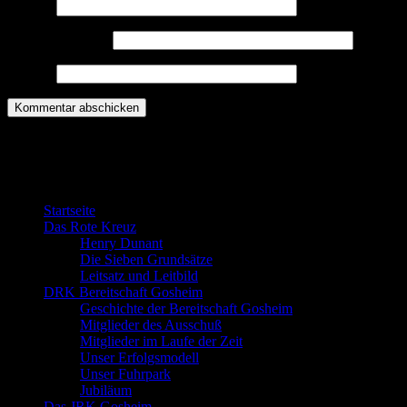
Name
*
E-Mail-Adresse
*
Website
Willkommen bei der DRK Bereitschaft
Gosheim
Startseite
Das Rote Kreuz
Henry Dunant
Die Sieben Grundsätze
Leitsatz und Leitbild
DRK Bereitschaft Gosheim
Geschichte der Bereitschaft Gosheim
Mitglieder des Ausschuß
Mitglieder im Laufe der Zeit
Unser Erfolgsmodell
Unser Fuhrpark
Jubiläum
Das JRK Gosheim