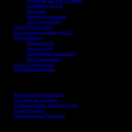
Geschichte des JRK Gosheim
Ausbildung im JRK
Aktivitäten
Soziales Engagement
JRK Gruppenleiter
Helfer vor Ort (Hvo)
Das Kreisauskunftsbüro (KAB)
Seniorenarbeit
Seniorenturnen
Senioren-Café
Aktivierender Hausbesuch
Gedächtnistraining
Projekt Einsatzwache
Datenschutzerklärung
Neueste Beiträge
Mit Engagement und Eifer
Zu Ehren des Gründers
Liedernachmittag mit Judith Engst
Camp Heartbeat
Engagement und Ehrungen
Beitragsarchiv