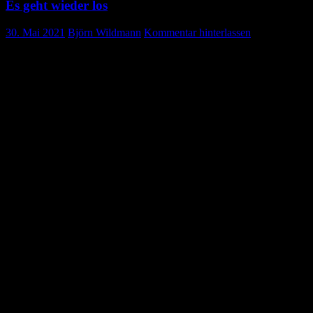
Es geht wieder los
30. Mai 2021
Björn Wildmann
Kommentar hinterlassen
Erster Gruppenabend nach dem
Lockdown
Nach langer, Covid-19 bedingter Pause fand am Donnerstag, den
27.05.2021 endlich unsere erste Gruppenstunde in diesem Jahr statt.
An frischer Luft und mit Abstand wurden von den DRK´lern die
Fahrzeuge und deren Ausrüstung einmal durchgetestet und wir
können uns wieder 100 prozentig sicher sein, dass Aggregate, Zelte,
Funkgeräte,etc. im Einsatzfall einwandfrei funktionieren. Außerdem
durften wir ein neues Falt-Pavillon in Einsatz nehmen, welches
innerhalb weniger Minuten komplett aufgebaut ist und bei längeren
Einsätzen und Sanitätsdiensten Unterschlupf gewährt.