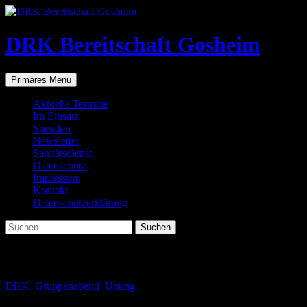
Zum
Inhalt
springen
DRK Bereitschaft Gosheim
Suchen
Primäres Menü
Aktuelle Termine
Im Einsatz
Spenden
Newsletter
Sanitätsdienst
Datenschutz
Impressum
Kontakt
Datenschutzerklärung
Suchen
nach:
Schlagwortarchiv: Ausrüstung
DRK
,
Gruppenabend
,
Übung