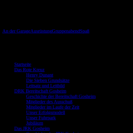
Alle DRK’ler waren sich einig, dass der Gruppenabend richtig Spaß
gemacht hat und hoffen, dass es nun regelmäßig weitergehen kann.
Jonathan Schmidt
An der Garage
Ausrüstung
Gruppenabend
Spaß
Willkommen bei der DRK Bereitschaft
Gosheim
Startseite
Das Rote Kreuz
Henry Dunant
Die Sieben Grundsätze
Leitsatz und Leitbild
DRK Bereitschaft Gosheim
Geschichte der Bereitschaft Gosheim
Mitglieder des Ausschuß
Mitglieder im Laufe der Zeit
Unser Erfolgsmodell
Unser Fuhrpark
Jubiläum
Das JRK Gosheim