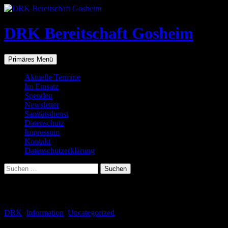
Zum
Inhalt
springen
DRK Bereitschaft Gosheim
Suchen
Primäres Menü
Aktuelle Termine
Im Einsatz
Spenden
Newsletter
Sanitätsdienst
Datenschutz
Impressum
Kontakt
Datenschutzerklärung
Suchen
nach:
Schlagwortarchiv: Ostergrüße
DRK
,
Information
,
Uncategorized