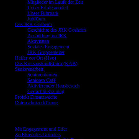
Mitglieder im Laufe der Zeit
Unser Erfolgsmodell
Unser Fuhrpark
Jubiläum
Das JRK Gosheim
Geschichte des JRK Gosheim
Ausbildung im JRK
Aktivitäten
Soziales Engagement
JRK Gruppenleiter
Helfer vor Ort (Hvo)
Das Kreisauskunftsbüro (KAB)
Seniorenarbeit
Seniorenturnen
Senioren-Café
Aktivierender Hausbesuch
Gedächtnistraining
Projekt Einsatzwache
Datenschutzerklärung
Neueste Beiträge
Mit Engagement und Eifer
Zu Ehren des Gründers