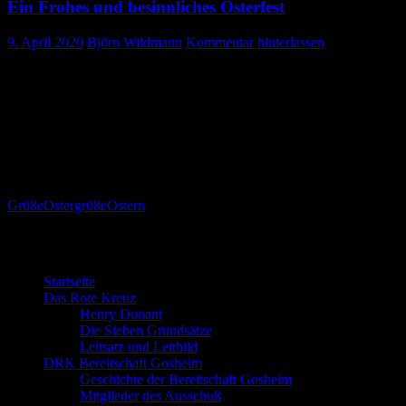
Ein Frohes und besinnliches Osterfest
9. April 2020
Björn Wildmann
Kommentar hinterlassen
wünscht Ihnen trotz „Corona“ Ihr DRK Ortsverein 
Bleiben Sie gesund und verlieren nicht den Mut.
Wir freuen uns auf ein baldiges Wiedersehen, vor allem bei unseren 
Unsere schon veröffentlichten Sammeltermine werden wir zu einem spä
Grüße
Ostergrüße
Ostern
Willkommen bei der DRK Bereitschaft G
Startseite
Das Rote Kreuz
Henry Dunant
Die Sieben Grundsätze
Leitsatz und Leitbild
DRK Bereitschaft Gosheim
Geschichte der Bereitschaft Gosheim
Mitglieder des Ausschuß