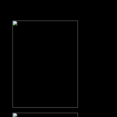
Bohrmaschine umgehen können.
Björn beschäftigte sich mit dem neuen Softwareprogramm, welches
für die Inventur der Gerätschaften benötigt wird.