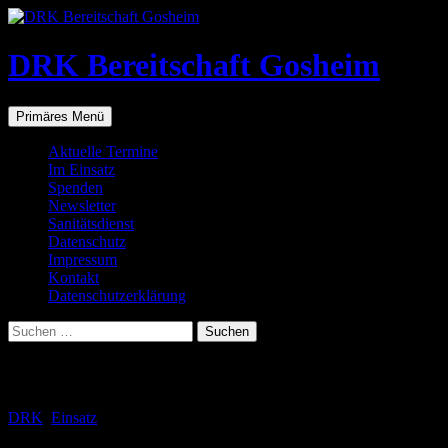
Zum
Inhalt
springen
DRK Bereitschaft Gosheim
Suchen
Primäres Menü
Aktuelle Termine
Im Einsatz
Spenden
Newsletter
Sanitätsdienst
Datenschutz
Impressum
Kontakt
Datenschutzerklärung
Suchen
nach:
Schlagwortarchiv: Wartung
DRK
,
Einsatz