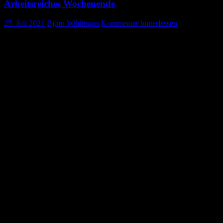
Arbeitsreiches Wochenende
25. Juli 2021
Björn Wildmann
Kommentar hinterlassen
Arbeitseinsatz in unserer Garage
Bilder
und
Bericht:
Ulla
Wildmann
Es war ein arbeitsreichen Wochenende für einige DRK’lern nach
Einätzen in der Schnellteststation, bei der Impfaktion vor dem Edeka
und bei der Mitgliederversammlung.
Am Samstag wurden einige Verbesserungsmaßnahmen in der
Garage durchgeführt. So mussten am TESI-Fahrzeug (Technik und
Sicherheit) die neuen Lampen befestigt werden. Auch die neuen
LED-Taschenlampen wurden in unserem Einsatzfahrzeug griffbereit
eingebaut.
Hier haben Heike und Sabrina bewiesen, dass auch Frauen mit einer