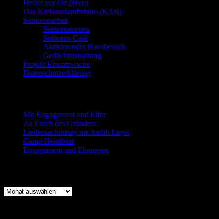
Helfer vor Ort (Hvo)
Das Kreisauskunftsbüro (KAB)
Seniorenarbeit
Seniorenturnen
Senioren-Café
Aktivierender Hausbesuch
Gedächtnistraining
Projekt Einsatzwache
Datenschutzerklärung
Neueste Beiträge
Mit Engagement und Eifer
Zu Ehren des Gründers
Liedernachmittag mit Judith Engst
Camp Heartbeat
Engagement und Ehrungen
Beitragsarchiv
Beitragsarchiv
Log-In für Mitglieder