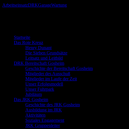
Arbeitseinsatz
DRK
Garage
Wartung
Willkommen bei der DRK Bereitschaft
Gosheim
Startseite
Das Rote Kreuz
Henry Dunant
Die Sieben Grundsätze
Leitsatz und Leitbild
DRK Bereitschaft Gosheim
Geschichte der Bereitschaft Gosheim
Mitglieder des Ausschuß
Mitglieder im Laufe der Zeit
Unser Erfolgsmodell
Unser Fuhrpark
Jubiläum
Das JRK Gosheim
Geschichte des JRK Gosheim
Ausbildung im JRK
Aktivitäten
Soziales Engagement
JRK Gruppenleiter