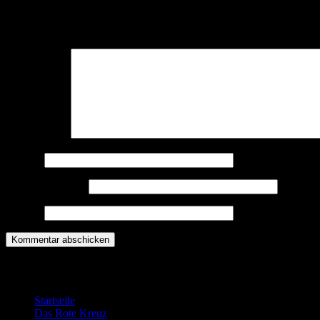
Schreibe einen Kommentar
Deine E-Mail-Adresse wird nicht veröffentlicht.
Erforderliche Felder 
Kommentar
*
Name
*
E-Mail-Adresse
*
Website
Willkommen bei der DRK Bereitschaft G
Startseite
Das Rote Kreuz