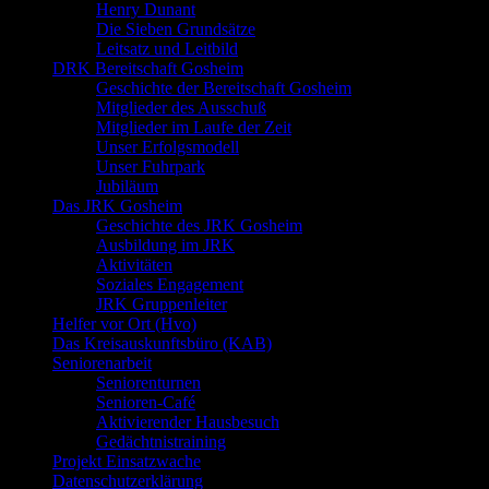
Henry Dunant
Die Sieben Grundsätze
Leitsatz und Leitbild
DRK Bereitschaft Gosheim
Geschichte der Bereitschaft Gosheim
Mitglieder des Ausschuß
Mitglieder im Laufe der Zeit
Unser Erfolgsmodell
Unser Fuhrpark
Jubiläum
Das JRK Gosheim
Geschichte des JRK Gosheim
Ausbildung im JRK
Aktivitäten
Soziales Engagement
JRK Gruppenleiter
Helfer vor Ort (Hvo)
Das Kreisauskunftsbüro (KAB)
Seniorenarbeit
Seniorenturnen
Senioren-Café
Aktivierender Hausbesuch
Gedächtnistraining
Projekt Einsatzwache
Datenschutzerklärung