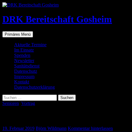
Zum
Inhalt
springen
DRK Bereitschaft Gosheim
Suchen
Primäres Menü
Aktuelle Termine
Im Einsatz
Spenden
Newsletter
Sanitätsdienst
Datenschutz
Impressum
Kontakt
Datenschutzerklärung
Suchen
nach:
Senioren
,
Vortrag
Vortrag
19. Februar 2019
Björn Wildmann
Kommentar hinterlassen