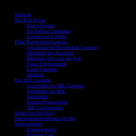
Willkommen bei der DRK Bereitschaft G
Startseite
Das Rote Kreuz
Henry Dunant
Die Sieben Grundsätze
Leitsatz und Leitbild
DRK Bereitschaft Gosheim
Geschichte der Bereitschaft Gosheim
Mitglieder des Ausschuß
Mitglieder im Laufe der Zeit
Unser Erfolgsmodell
Unser Fuhrpark
Jubiläum
Das JRK Gosheim
Geschichte des JRK Gosheim
Ausbildung im JRK
Aktivitäten
Soziales Engagement
JRK Gruppenleiter
Helfer vor Ort (Hvo)
Das Kreisauskunftsbüro (KAB)
Seniorenarbeit
Seniorenturnen
Senioren-Café