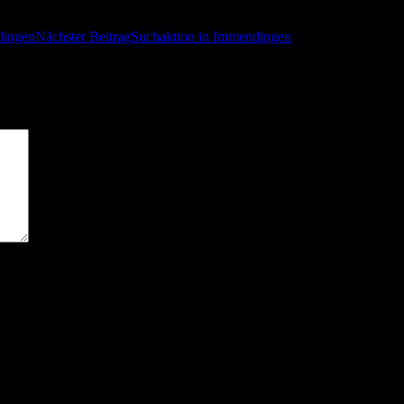
tlingen
Nächster Beitrag
Suchaktion in Immendingen
sind mit
*
markiert