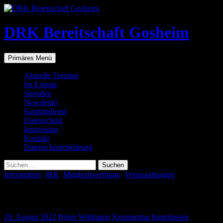
Zum
Inhalt
springen
DRK Bereitschaft Gosheim
Suchen
Primäres Menü
Aktuelle Termine
Im Einsatz
Spenden
Newsletter
Sanitätsdienst
Datenschutz
Impressum
Kontakt
Datenschutzerklärung
Suchen
nach:
Information
,
JRK
,
Mitgliedswerbung
,
Veranstaltungen
Kochen-kinderleicht
29. August 2022
Björn Wildmann
Kommentar hinterlassen