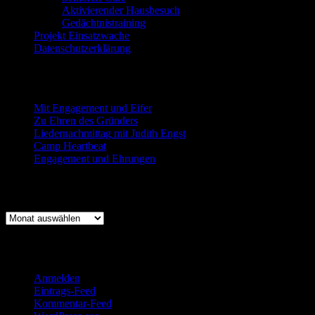
Aktivierender Hausbesuch
Gedächtnistraining
Projekt Einsatzwache
Datenschutzerklärung
Neueste Beiträge
Mit Engagement und Eifer
Zu Ehren des Gründers
Liedernachmittag mit Judith Engst
Camp Heartbeat
Engagement und Ehrungen
Beitragsarchiv
Beitragsarchiv
Log-In für Mitglieder
Anmelden
Eintrags-Feed
Kommentar-Feed