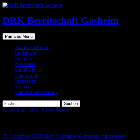
Zum
Inhalt
springen
DRK Bereitschaft Gosheim
Suchen
Primäres Menü
Aktuelle Termine
Im Einsatz
Spenden
Newsletter
Sanitätsdienst
Datenschutz
Impressum
Kontakt
Datenschutzerklärung
Suchen
nach:
Ausbildung
,
DRK
,
Presse
,
Übung
Mot-Marsch
27. November 2023
Björn Wildmann
Kommentar hinterlassen