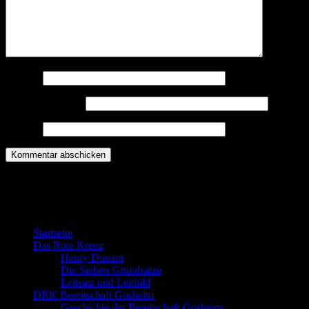
Name
*
E-Mail-Adresse
*
Website
Willkommen bei der DRK Bereitschaft
Gosheim
Startseite
Das Rote Kreuz
Henry Dunant
Die Sieben Grundsätze
Leitsatz und Leitbild
DRK Bereitschaft Gosheim
Geschichte der Bereitschaft Gosheim