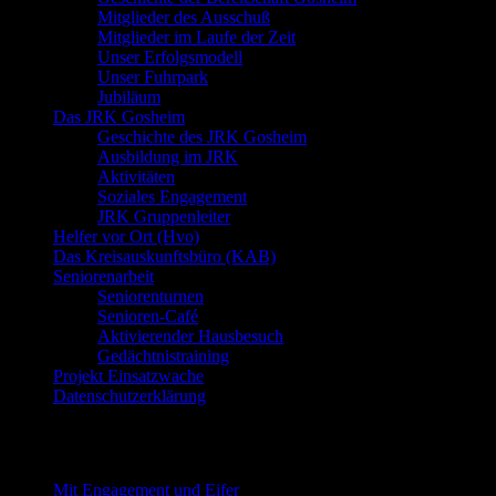
Mitglieder des Ausschuß
Mitglieder im Laufe der Zeit
Unser Erfolgsmodell
Unser Fuhrpark
Jubiläum
Das JRK Gosheim
Geschichte des JRK Gosheim
Ausbildung im JRK
Aktivitäten
Soziales Engagement
JRK Gruppenleiter
Helfer vor Ort (Hvo)
Das Kreisauskunftsbüro (KAB)
Seniorenarbeit
Seniorenturnen
Senioren-Café
Aktivierender Hausbesuch
Gedächtnistraining
Projekt Einsatzwache
Datenschutzerklärung
Neueste Beiträge
Mit Engagement und Eifer