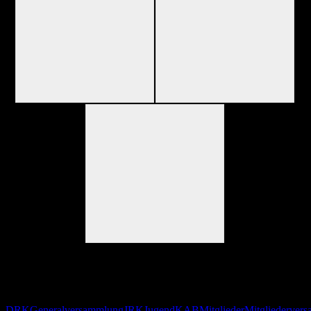
Mit einem Dank an alle Mitglieder, der Gemeinde Gosheim und
Unterstützer schloss Ulla Wildmann die Versammlung – verbunden
mit dem Ausblick auf ein weiteres Jahr im Zeichen des Ehrenamts.
DRK
Generalversammlung
JRK
Jugend
KAB
Mitglieder
Mitgliederver