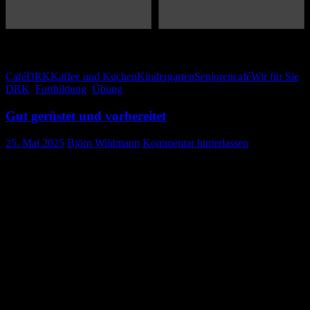
Vielen Dank an den Johannes Kindergarten. Es war einfach toll!!
Café
DRK
Kaffee und Kuchen
Kindergarten
Seniorencafé
Wir für Sie
DRK
,
Fortbildung
,
Übung
Gut gerüstet und vorbereitet
25. Mai 2025
Björn Wildmann
Kommentar hinterlassen
Gruppenabend Technik und Sicherheit
Am Donnerstag 22.05.2025 fand unser Dienstabend über Technik
und Sicherheit statt. Dabei lag der Fokus auf der Prüfung und
Wartung unserer technischen Ausrüstungsgegenstände. Aufgebaut
wurden dabei unsere Notstromaggregate, die Beleuchtungen, der
Powermoon und die Zeltheizung. Der Dienstabend war für alle
Helfer sehr informativ und trug wesentlich zur Erhöhung der
Einsatzsicherheit und zum sicheren Umgang mit unserer technischen