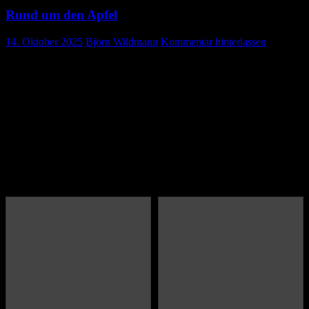
Rund um den Apfel
14. Oktober 2025
Björn Wildmann
Kommentar hinterlassen
Der Kindergarten zu Besuch im Café
Plauderstüble
Tolle Herbstlieder und ein Gedicht über Äpfel animierte die
Besucher vom Plauderstüble zum Mitmachen. Zum Schluss
verteilten die Kinder noch selbst getrocknete Apfelringe an die
Senioren und Seniorinnen.