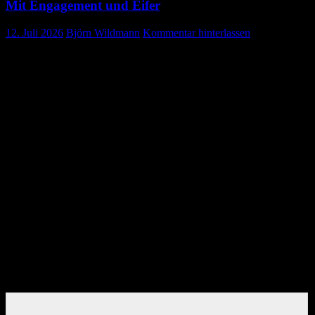
Mit Engagement und Eifer
12. Juli 2026
Björn Wildmann
Kommentar hinterlassen
Helfergrundausbildung beim DRK
Gosheim
Zehn engagierte Teilnehmerinnen und Teilnehmer trafen sich am
Samstag beim DRK Gosheim, um ihre Helfergrundausbildung
erfolgreich abzuschließen. Voraussetzung für den Praxistag war eine
zuvor absolvierte Online-Fortbildung.
Im Mittelpunkt der praktischen Ausbildung standen verschiedene
Grundlagen des Bevölkerungsschutzes. So wurde gemeinsam ein
Einsatzzelt aufgebaut, der Umgang mit einem Notstromaggregat
geübt sowie eine kleine Feuerlöschübung durchgeführt. Außerdem
lernten die Teilnehmenden den Aufbau einer Krankentrage und
eines Tragebocks kennen und konnten die einzelnen Handgriffe
praktisch anwenden.