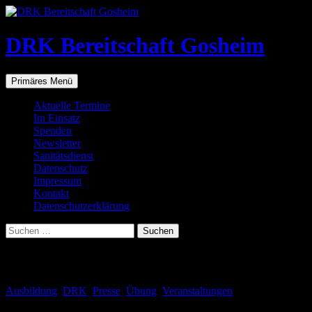
Zum
Inhalt
springen
DRK Bereitschaft Gosheim
Suchen
Primäres Menü
Aktuelle Termine
Im Einsatz
Spenden
Newsletter
Sanitätsdienst
Datenschutz
Impressum
Kontakt
Datenschutzerklärung
Suchen
nach:
Schlagwortarchiv: Wir für Sie
Ausbildung
,
DRK
,
Presse
,
Übung
,
Veranstaltungen