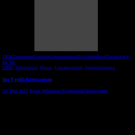
DRK
Equipment
Gerüstet
Gruppenabend
Sicherheit
Spaß
Technik
Wir
für Sie
DRK
,
Information
,
Presse
,
Uncategorized
,
Veranstaltungen
Im Freilichtmuseum
23. Mai 2025
Björn Wildmann
Kommentar hinterlassen
Historischer Blaulichttag am 18.05.2025
Auch wir waren mit der DRK Bereitschaft beim historischen
Blaulichttag am Sonntag, den 18.05.2025 im Freilichtmuseum in