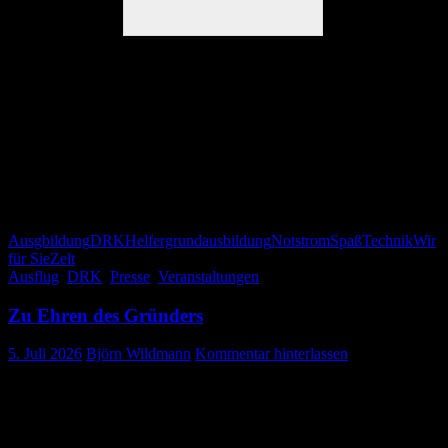
Alle Absolventinnen und Absolventen zeigten großes Engagement
und waren von der abwechslungsreichen Ausbildung begeistert. Mit
dem erfolgreichen Abschluss haben sie nun die Grundlage für den
Sanitätskurs sowie weitere Ausbildungen im DRK geschaffen.
Ein besonderer Dank gilt Ausbilder Dirk Schad, sowie Thomas
Schad, Jochen Bacher, Karl-Heinz Klein und Fjodor Gerz, die die
Ausbildung kompetent und praxisnah durchgeführt haben.
Ausgbildung
DRK
Helfergrundausbildung
Notstrom
Spaß
Technik
Wir
für Sie
Zelt
Ausflug
,
DRK
,
Presse
,
Veranstaltungen
Zu Ehren des Gründers
5. Juli 2026
Björn Wildmann
Kommentar hinterlassen
Auf den Spuren von Henry Dunant