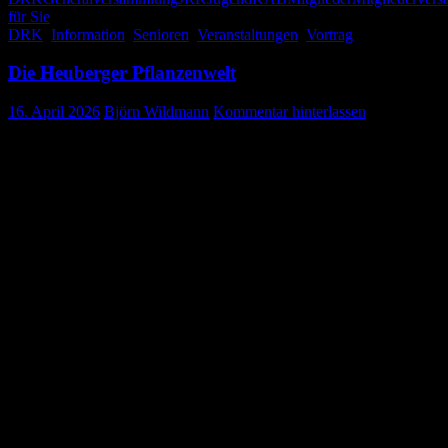
für Sie
DRK
,
Information
,
Senioren
,
Veranstaltungen
,
Vortrag
Die Heuberger Pflanzenwelt
16. April 2026
Björn Wildmann
Kommentar hinterlassen
Judith Engst zu Besuch im Café
Plauderstüble
Am 14.04. fand im „Seniorencafé in Gosheim eine gelungene
Veranstaltung des DRK in Zusammenarbeit mit der Gemeinde, statt.
Zahlreiche Seniorinnen und Senioren waren der Einladung gefolgt,
um einen besonderen Vortrag zu erleben.
Die Referentin Judith Engst nahm die Seniorinnen und Senioren mit
auf eine eindrucksvolle Reise in die Welt der Frühblüher auf dem
Heuberg. Mit viel Fachwissen und großer Leidenschaft stellte sie
verschiedene Pflanzen vor und vermittelte dabei interessante
Einblicke in deren Lebensweise und Besonderheiten. Besonders die
beeindruckenden Bilder, sowie die anschaulichen und lebendigen