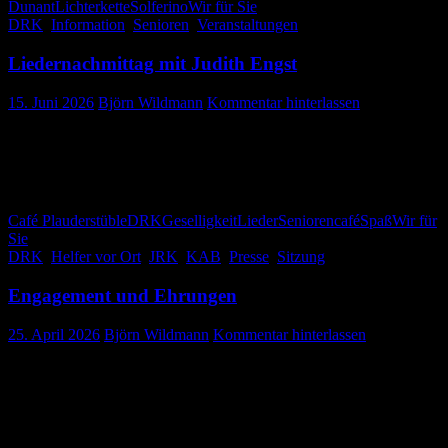
Dunant
Lichterkette
Solferino
Wir für Sie
DRK
,
Information
,
Senioren
,
Veranstaltungen
Liedernachmittag mit Judith Engst
15. Juni 2026
Björn Wildmann
Kommentar hinterlassen
Geselligkeit im Café Plauderstüble
Café Plauderstüble
DRK
Geselligkeit
Lieder
Seniorencafé
Spaß
Wir für
Sie
DRK
,
Helfer vor Ort
,
JRK
,
KAB
,
Presse
,
Sitzung
Engagement und Ehrungen
25. April 2026
Björn Wildmann
Kommentar hinterlassen
Mitgliederversammlung beim DRK
Gosheim