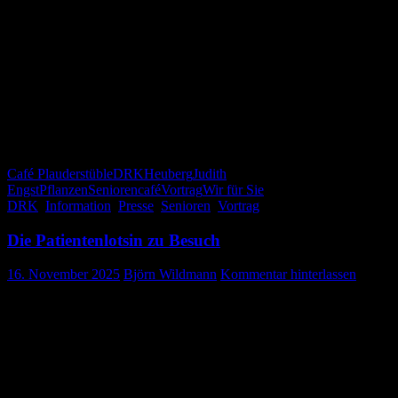
Erläuterungen fanden großen Anklang.
Die Veranstaltung wurde von allen Beteiligten als sehr gelungen
empfunden. Sie genossen den Nachmittag in angenehmer
Atmosphäre und nahmen viele neue Eindrücke mit nach Hause.
Das Kaffeeteam vom DRK bedankt sich bei Judith Engst und freut
sich auf weitere Veranstaltungen dieser Art.
DRK-Bereitschaft Gosheim
Café Plauderstüble
DRK
Heuberg
Judith
Engst
Pflanzen
Seniorencafé
Vortrag
Wir für Sie
DRK
,
Information
,
Presse
,
Senioren
,
Vortrag
Die Patientenlotsin zu Besuch
16. November 2025
Björn Wildmann
Kommentar hinterlassen
Informativer Kaffeemittag im Café
Plauderstüble