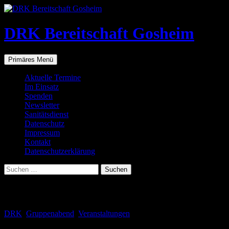
Zum
Inhalt
springen
DRK Bereitschaft Gosheim
Suchen
Primäres Menü
Aktuelle Termine
Im Einsatz
Spenden
Newsletter
Sanitätsdienst
Datenschutz
Impressum
Kontakt
Datenschutzerklärung
Suchen
nach:
Schlagwortarchiv: Schöner Abend
DRK
,
Gruppenabend
,
Veranstaltungen