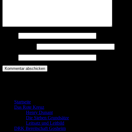
Name
*
E-Mail-Adresse
*
Website
Willkommen bei der DRK Bereitschaft
Gosheim
Startseite
Das Rote Kreuz
Henry Dunant
Die Sieben Grundsätze
Leitsatz und Leitbild
DRK Bereitschaft Gosheim