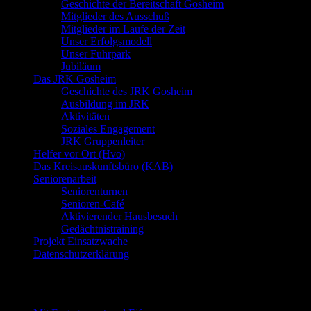
Geschichte der Bereitschaft Gosheim
Mitglieder des Ausschuß
Mitglieder im Laufe der Zeit
Unser Erfolgsmodell
Unser Fuhrpark
Jubiläum
Das JRK Gosheim
Geschichte des JRK Gosheim
Ausbildung im JRK
Aktivitäten
Soziales Engagement
JRK Gruppenleiter
Helfer vor Ort (Hvo)
Das Kreisauskunftsbüro (KAB)
Seniorenarbeit
Seniorenturnen
Senioren-Café
Aktivierender Hausbesuch
Gedächtnistraining
Projekt Einsatzwache
Datenschutzerklärung
Neueste Beiträge