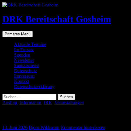
Zum
Inhalt
springen
DRK Bereitschaft Gosheim
Suchen
Primäres Menü
Aktuelle Termine
Im Einsatz
Spenden
Newsletter
Sanitätsdienst
Datenschutz
Impressum
Kontakt
Datenschutzerklärung
Suchen
nach:
Ausflug
,
Information
,
JRK
,
Veranstaltungen
Camp Heartbeat
13. Juni 2026
Björn Wildmann
Kommentar hinterlassen