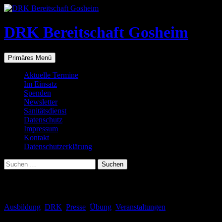
Zum
Inhalt
springen
DRK Bereitschaft Gosheim
Suchen
Primäres Menü
Aktuelle Termine
Im Einsatz
Spenden
Newsletter
Sanitätsdienst
Datenschutz
Impressum
Kontakt
Datenschutzerklärung
Suchen
nach:
Schlagwortarchiv: Zelt
Ausbildung
,
DRK
,
Presse
,
Übung
,
Veranstaltungen