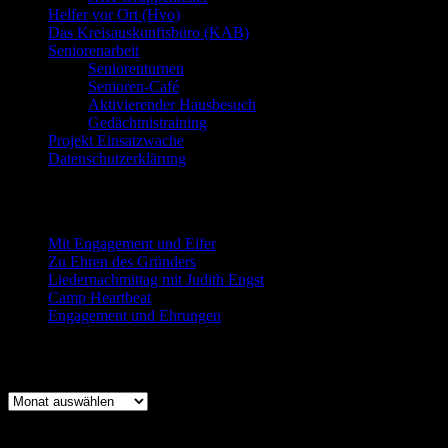
Helfer vor Ort (Hvo)
Das Kreisauskunftsbüro (KAB)
Seniorenarbeit
Seniorenturnen
Senioren-Café
Aktivierender Hausbesuch
Gedächtnistraining
Projekt Einsatzwache
Datenschutzerklärung
Neueste Beiträge
Mit Engagement und Eifer
Zu Ehren des Gründers
Liedernachmittag mit Judith Engst
Camp Heartbeat
Engagement und Ehrungen
Beitragsarchiv
Beitragsarchiv
Log-In für Mitglieder