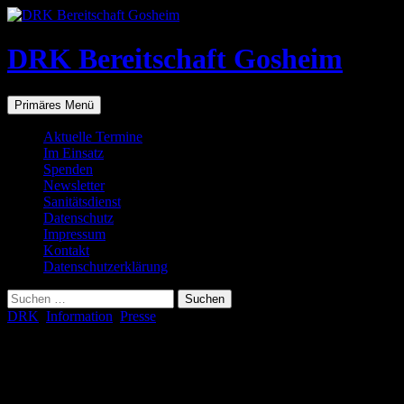
Zum
Inhalt
springen
DRK Bereitschaft Gosheim
Suchen
Primäres Menü
Aktuelle Termine
Im Einsatz
Spenden
Newsletter
Sanitätsdienst
Datenschutz
Impressum
Kontakt
Datenschutzerklärung
Suchen
nach:
DRK
,
Information
,
Presse
Ehrung des DRK Kreisverbandes
Tuttlingen