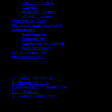
Ausbildung im JRK
Aktivitäten
Soziales Engagement
JRK Gruppenleiter
Helfer vor Ort (Hvo)
Das Kreisauskunftsbüro (KAB)
Seniorenarbeit
Seniorenturnen
Senioren-Café
Aktivierender Hausbesuch
Gedächtnistraining
Projekt Einsatzwache
Datenschutzerklärung
Neueste Beiträge
Mit Engagement und Eifer
Zu Ehren des Gründers
Liedernachmittag mit Judith Engst
Camp Heartbeat
Engagement und Ehrungen
Beitragsarchiv