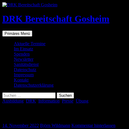
Zum
Inhalt
springen
DRK Bereitschaft Gosheim
Suchen
Primäres Menü
Aktuelle Termine
Im Einsatz
Spenden
Newsletter
Sanitätsdienst
Datenschutz
Impressum
Kontakt
Datenschutzerklärung
Suchen
nach:
Ausbildung
,
DRK
,
Information
,
Presse
,
Übung
Aktionstag beim Edeka Gosheim
14. November 2022
Björn Wildmann
Kommentar hinterlassen