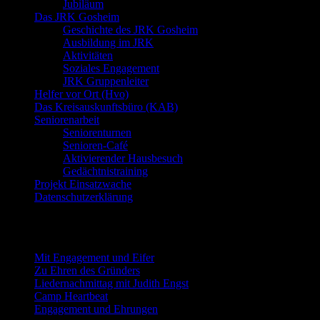
Jubiläum
Das JRK Gosheim
Geschichte des JRK Gosheim
Ausbildung im JRK
Aktivitäten
Soziales Engagement
JRK Gruppenleiter
Helfer vor Ort (Hvo)
Das Kreisauskunftsbüro (KAB)
Seniorenarbeit
Seniorenturnen
Senioren-Café
Aktivierender Hausbesuch
Gedächtnistraining
Projekt Einsatzwache
Datenschutzerklärung
Neueste Beiträge
Mit Engagement und Eifer
Zu Ehren des Gründers
Liedernachmittag mit Judith Engst
Camp Heartbeat
Engagement und Ehrungen