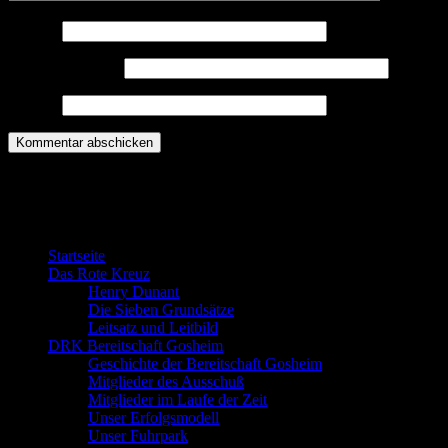
Name
*
E-Mail-Adresse
*
Website
Willkommen bei der DRK Bereitschaft
Gosheim
Startseite
Das Rote Kreuz
Henry Dunant
Die Sieben Grundsätze
Leitsatz und Leitbild
DRK Bereitschaft Gosheim
Geschichte der Bereitschaft Gosheim
Mitglieder des Ausschuß
Mitglieder im Laufe der Zeit
Unser Erfolgsmodell
Unser Fuhrpark