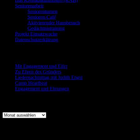
Das Kreisauskunftsbüro (KAB)
Seniorenarbeit
Seniorenturnen
Senioren-Café
Aktivierender Hausbesuch
Gedächtnistraining
Projekt Einsatzwache
Datenschutzerklärung
Neueste Beiträge
Mit Engagement und Eifer
Zu Ehren des Gründers
Liedernachmittag mit Judith Engst
Camp Heartbeat
Engagement und Ehrungen
Beitragsarchiv
Beitragsarchiv
Log-In für Mitglieder