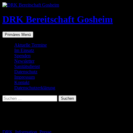
Zum
Inhalt
springen
DRK Bereitschaft Gosheim
Suchen
Primäres Menü
Aktuelle Termine
Im Einsatz
Spenden
Newsletter
Sanitätsdienst
Datenschutz
Impressum
Kontakt
Datenschutzerklärung
Suchen
nach:
Schlagwortarchiv: Die Bereitschaft
Gosheim
DRK
,
Information
,
Presse