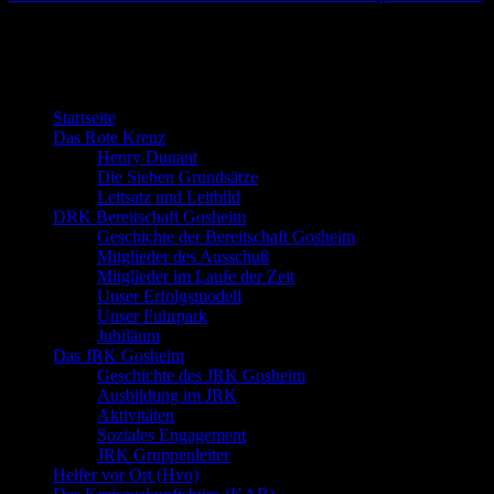
Willkommen bei der DRK Bereitschaft
Gosheim
Startseite
Das Rote Kreuz
Henry Dunant
Die Sieben Grundsätze
Leitsatz und Leitbild
DRK Bereitschaft Gosheim
Geschichte der Bereitschaft Gosheim
Mitglieder des Ausschuß
Mitglieder im Laufe der Zeit
Unser Erfolgsmodell
Unser Fuhrpark
Jubiläum
Das JRK Gosheim
Geschichte des JRK Gosheim
Ausbildung im JRK
Aktivitäten
Soziales Engagement
JRK Gruppenleiter
Helfer vor Ort (Hvo)