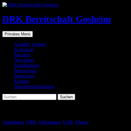
Zum
Inhalt
springen
DRK Bereitschaft Gosheim
Suchen
Primäres Menü
Aktuelle Termine
Im Einsatz
Spenden
Newsletter
Sanitätsdienst
Datenschutz
Impressum
Kontakt
Datenschutzerklärung
Suchen
nach:
Schlagwortarchiv: Kreisauskunftsbüro
Ausbildung
,
DRK
,
Information
,
KAB
,
Übung