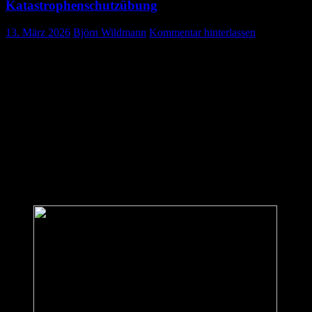
Katastrophenschutzübung
13. März 2026
Björn Wildmann
Kommentar hinterlassen
Das KAB bereitet sich auf Ernstfälle vor
Am Samstag, 07.03. nahm unsere Einheit, die Personenauskunftsstelle
Angenommen wurde eine Evakuierung des Pflegheims in Spaichingen, s
Im Übungsszenario mussten die Bewohner des Pflegheims vorsorglich 
übernahmen die Registrierung der betroffenen Personen. Unsere Aufg
um im Ernstfall jederzeit Auskunft über den Verbleib der Personen 