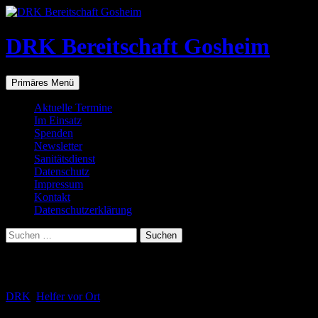
Zum
Inhalt
springen
DRK Bereitschaft Gosheim
Suchen
Primäres Menü
Aktuelle Termine
Im Einsatz
Spenden
Newsletter
Sanitätsdienst
Datenschutz
Impressum
Kontakt
Datenschutzerklärung
Suchen
nach:
Schlagwortarchiv: Schnelle Hilfe
DRK
,
Helfer vor Ort