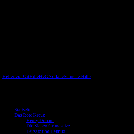
die Ausstattungen der Notfalltaschen und sonstigen Gerätschaften
(wie z.B. AED, Blutdruck- und Blutzuckermeßgerät).
Unser Dienst am Nächsten finanziert sich ausschließlich über
Spenden, Durch eine Spende können Sie die ehrenamtliche Arbeit
der Helfer vor Ort Gruppe unterstützen.
HELFEN SIE UNS – DAMIT WIR IHNEN HELFEN KÖNNEN.
(Bankverbindung: DE 48 64350070 0000612883,
SOLADES1TUT)
Ihre HvO-Gruppe
Helfer vor Ort
Hilfe
HvO
Notfälle
Schnelle Hilfe
Willkommen bei der DRK Bereitschaft
Gosheim
Startseite
Das Rote Kreuz
Henry Dunant
Die Sieben Grundsätze
Leitsatz und Leitbild