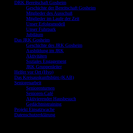
DRK Bereitschaft Gosheim
Geschichte der Bereitschaft Gosheim
Mitglieder des Ausschuß
Mitglieder im Laufe der Zeit
Unser Erfolgsmodell
Unser Fuhrpark
Jubiläum
Das JRK Gosheim
Geschichte des JRK Gosheim
Ausbildung im JRK
Aktivitäten
Soziales Engagement
JRK Gruppenleiter
Helfer vor Ort (Hvo)
Das Kreisauskunftsbüro (KAB)
Seniorenarbeit
Seniorenturnen
Senioren-Café
Aktivierender Hausbesuch
Gedächtnistraining
Projekt Einsatzwache
Datenschutzerklärung
Neueste Beiträge