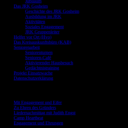
Jubiläum
Das JRK Gosheim
Geschichte des JRK Gosheim
Ausbildung im JRK
Aktivitäten
Soziales Engagement
JRK Gruppenleiter
Helfer vor Ort (Hvo)
Das Kreisauskunftsbüro (KAB)
Seniorenarbeit
Seniorenturnen
Senioren-Café
Aktivierender Hausbesuch
Gedächtnistraining
Projekt Einsatzwache
Datenschutzerklärung
Neueste Beiträge
Mit Engagement und Eifer
Zu Ehren des Gründers
Liedernachmittag mit Judith Engst
Camp Heartbeat
Engagement und Ehrungen