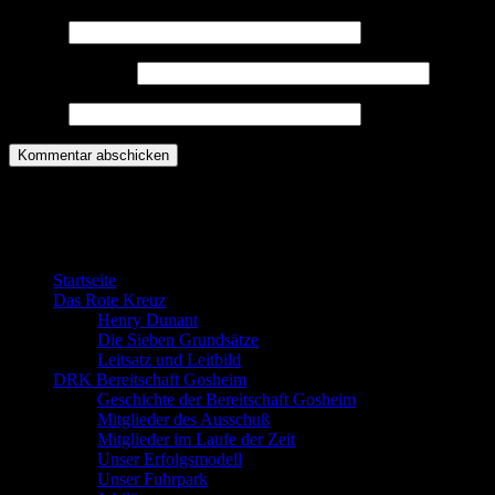
Name
*
E-Mail-Adresse
*
Website
Willkommen bei der DRK Bereitschaft
Gosheim
Startseite
Das Rote Kreuz
Henry Dunant
Die Sieben Grundsätze
Leitsatz und Leitbild
DRK Bereitschaft Gosheim
Geschichte der Bereitschaft Gosheim
Mitglieder des Ausschuß
Mitglieder im Laufe der Zeit
Unser Erfolgsmodell
Unser Fuhrpark