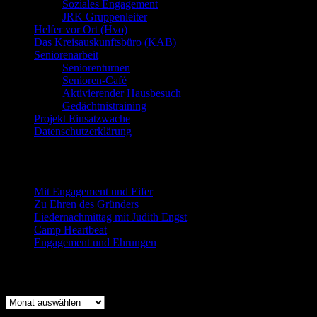
Soziales Engagement
JRK Gruppenleiter
Helfer vor Ort (Hvo)
Das Kreisauskunftsbüro (KAB)
Seniorenarbeit
Seniorenturnen
Senioren-Café
Aktivierender Hausbesuch
Gedächtnistraining
Projekt Einsatzwache
Datenschutzerklärung
Neueste Beiträge
Mit Engagement und Eifer
Zu Ehren des Gründers
Liedernachmittag mit Judith Engst
Camp Heartbeat
Engagement und Ehrungen
Beitragsarchiv
Beitragsarchiv