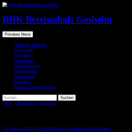
Zum
Inhalt
springen
DRK Bereitschaft Gosheim
Suchen
Primäres Menü
Aktuelle Termine
Im Einsatz
Spenden
Newsletter
Sanitätsdienst
Datenschutz
Impressum
Kontakt
Datenschutzerklärung
Suchen
nach:
DRK
,
Information
,
Senioren
Fit im Alter
25. Januar 2024
Björn Wildmann
Kommentar hinterlassen