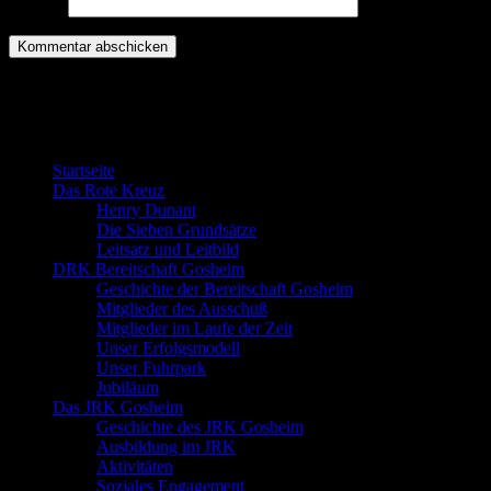
Website
Willkommen bei der DRK Bereitschaft
Gosheim
Startseite
Das Rote Kreuz
Henry Dunant
Die Sieben Grundsätze
Leitsatz und Leitbild
DRK Bereitschaft Gosheim
Geschichte der Bereitschaft Gosheim
Mitglieder des Ausschuß
Mitglieder im Laufe der Zeit
Unser Erfolgsmodell
Unser Fuhrpark
Jubiläum
Das JRK Gosheim
Geschichte des JRK Gosheim
Ausbildung im JRK
Aktivitäten
Soziales Engagement