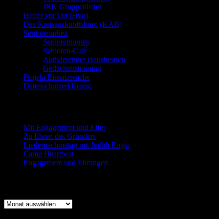
JRK Gruppenleiter
Helfer vor Ort (Hvo)
Das Kreisauskunftsbüro (KAB)
Seniorenarbeit
Seniorenturnen
Senioren-Café
Aktivierender Hausbesuch
Gedächtnistraining
Projekt Einsatzwache
Datenschutzerklärung
Neueste Beiträge
Mit Engagement und Eifer
Zu Ehren des Gründers
Liedernachmittag mit Judith Engst
Camp Heartbeat
Engagement und Ehrungen
Beitragsarchiv
Beitragsarchiv