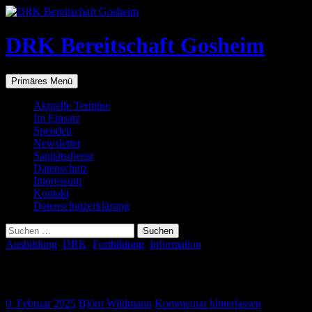
Zum
Inhalt
springen
DRK Bereitschaft Gosheim
Suchen
Primäres Menü
Aktuelle Termine
Im Einsatz
Spenden
Newsletter
Sanitätsdienst
Datenschutz
Impressum
Kontakt
Datenschutzerklärung
Suchen
nach:
Ausbildung
,
DRK
,
Fortbildung
,
Information
Herzlichen Glückwunsch
9. Februar 2025
Björn Wildmann
Kommentar hinterlassen