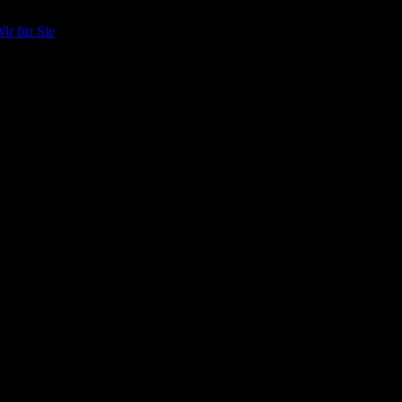
ir für Sie
Frühlingsmarkt bei EDEKA Gosheim
Bild:
Pixabay
smarkt anbieten können.