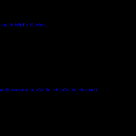
tsmarkt
Wir für Sie
Wurst
Leckereien dabei
adition
Veranstaltung
Weihnachten
Weihnachtsmarkt
osheim