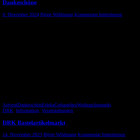
Dankeschöne
9. Dezember 2024
Björn Wildmann
Kommentar hinterlassen
Weihnachtsmarkt beim Edeka
Die Bereitschaft Gosheim bedankt sich recht herzlich bei allen B
Dankeschön sagen wir auch an die Familie Gehweiler , sowie dem Ed
Wir haben uns über Ihr reges Interesse an unserem Angebot sowie Ihre
Mit den besten Wünschen für eine schöne Adventszeit, sowie ein besin
Ihre DRK-Bereitschaft Gosheim
Advent
Dankeschön
Edeka
Gebasteltes
Weihnachtsmarkt
DRK
,
Information
,
Veranstaltungen
DRK Bastelartikelmarkt
14. November 2023
Björn Wildmann
Kommentar hinterlassen