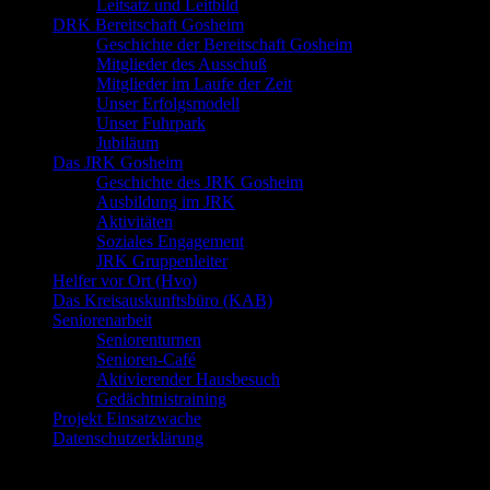
Leitsatz und Leitbild
DRK Bereitschaft Gosheim
Geschichte der Bereitschaft Gosheim
Mitglieder des Ausschuß
Mitglieder im Laufe der Zeit
Unser Erfolgsmodell
Unser Fuhrpark
Jubiläum
Das JRK Gosheim
Geschichte des JRK Gosheim
Ausbildung im JRK
Aktivitäten
Soziales Engagement
JRK Gruppenleiter
Helfer vor Ort (Hvo)
Das Kreisauskunftsbüro (KAB)
Seniorenarbeit
Seniorenturnen
Senioren-Café
Aktivierender Hausbesuch
Gedächtnistraining
Projekt Einsatzwache
Datenschutzerklärung
Neueste Beiträge