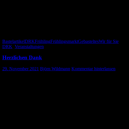
Für das leibliche Wohl ist ebenfalls gesorgt. Wir bieten Rote vom Gr
Für einen ruhigen Einkauf, kann sich ihr Kind beim JRK verwei
Vielen Dank für Ihre Unterstützung
Ihre DRK Bereitschaft Gosheim
Bastelartikel
DRK
Frühling
Frühlingsmarkt
Gebasteltes
Wir für Sie
DRK
,
Veranstaltungen
Herzlichen Dank
29. November 2021
Björn Wildmann
Kommentar hinterlassen
Weihnachtsverkauf der DRK Bereitschaft
Ein herzliches Dankeschön sagen wir allen Besuchern unseres kleine
vorweihnachtliche Stimmung verbreiten konnten und Sie die Möglichke
Vielen Dank für Ihr positives Feedback sowie für die Einhaltung uns
Ein großes Dankeschön geht natürlich auch an die Familie Gehweile