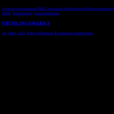
Advent
Adventsbazar
DRK
Gebasteltes
Weihnachten
Weihnachtsmarkt
W
DRK
,
Information
,
Veranstaltungen
FRÜHLINGSMARKT
19. März 2022
Björn Wildmann
Kommentar hinterlassen
Herzliche Einladung zu unserem ersten 
Wir freuen uns, dass wir Ihnen in diesem Jahr einen kleinen Frühling
Besuchen Sie uns
am
09. April 2022 von 09:00 – 17:00 Uhr
vor dem Edeka Markt Lustig-Gehweiler in Gosheim.
Und freuen Sie sich auf kunstvolle Bastelartikel, Osterdeko u.v.m.