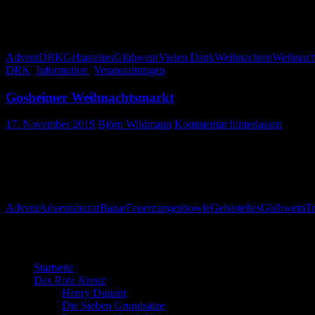
Verkauf an dieser Stelle zu ermöglichen.
Ihre DRK Bereitschaft Gosheim
Advent
DRK
Gebasteltes
Glühwein
Vielen Dank
Weihnachten
Weihnach
DRK
,
Information
,
Veranstaltungen
Gosheimer Weihnachtsmarkt
17. November 2019
Björn Wildmann
Kommentar hinterlassen
Das DRK ist wieder mit Gebasteltem und 
Advent
Adventsbazar
Bazar
Feuerzangenbowle
Gebasteltes
Glühwein
Tr
Willkommen bei der DRK Bereitschaft G
Startseite
Das Rote Kreuz
Henry Dunant
Die Sieben Grundsätze