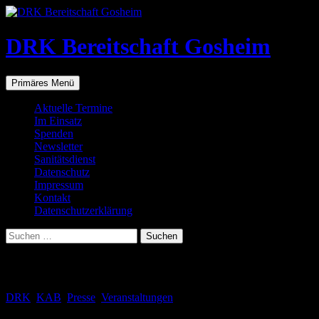
Zum
Inhalt
springen
DRK Bereitschaft Gosheim
Suchen
Primäres Menü
Aktuelle Termine
Im Einsatz
Spenden
Newsletter
Sanitätsdienst
Datenschutz
Impressum
Kontakt
Datenschutzerklärung
Suchen
nach:
Schlagwortarchiv: Gebasteltes
DRK
,
KAB
,
Presse
,
Veranstaltungen