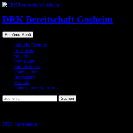
Zum
Inhalt
springen
DRK Bereitschaft Gosheim
Suchen
Primäres Menü
Aktuelle Termine
Im Einsatz
Spenden
Newsletter
Sanitätsdienst
Datenschutz
Impressum
Kontakt
Datenschutzerklärung
Suchen
nach:
Schlagwortarchiv: Kameradschaft
DRK
,
Information