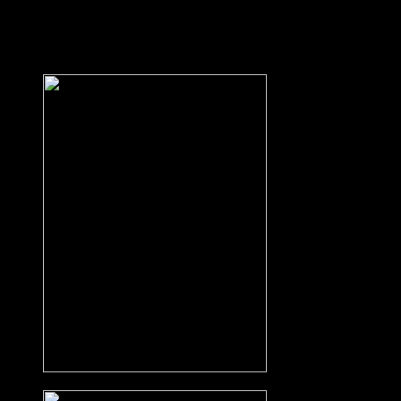
Nun musste nur noch unser Einsatzfahrzeug samt Anhänger wieder
den Berg hinauf. Leider war dies aufgrund der einsetzenden Nässe
nicht mehr möglich und so musste uns Reinhard Hauser mit seinem
Jeep bis zur Straße abschleppen.