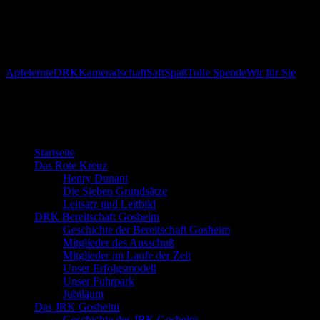
zusammengeschweißt hat. Stolz war man natürlich auch über die
gepflückten 650 kg Äpfel, die am nächsten Tag in der Mosterei zu
Saft gepresst wurden und uns nun als Kontingent für
Veranstaltungen zur Verfügung stehen.
Apfelernte
DRK
Kameradschaft
Saft
Spaß
Tolle Spende
Wir für Sie
Willkommen bei der DRK Bereitschaft
Gosheim
Startseite
Das Rote Kreuz
Henry Dunant
Die Sieben Grundsätze
Leitsatz und Leitbild
DRK Bereitschaft Gosheim
Geschichte der Bereitschaft Gosheim
Mitglieder des Ausschuß
Mitglieder im Laufe der Zeit
Unser Erfolgsmodell
Unser Fuhrpark
Jubiläum
Das JRK Gosheim
Geschichte des JRK Gosheim