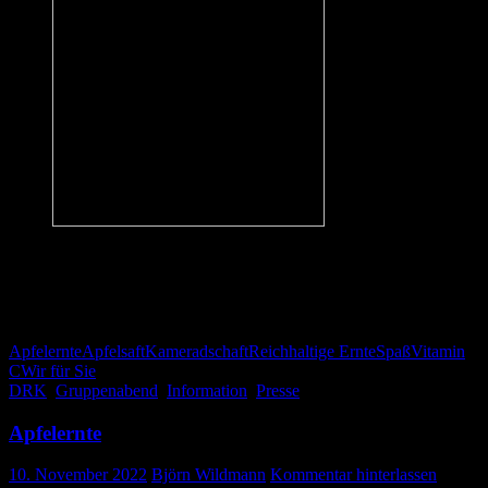
Ein 5l Karton kostet 10,– Euro. Mit dem Kauf unterstützen Sie die
DRK-Arbeit hier in Gosheim.
DRK-Bereitschaft Gosheim
Apfelernte
Apfelsaft
Kameradschaft
Reichhaltige Ernte
Spaß
Vitamin
C
Wir für Sie
DRK
,
Gruppenabend
,
Information
,
Presse
Apfelernte
10. November 2022
Björn Wildmann
Kommentar hinterlassen