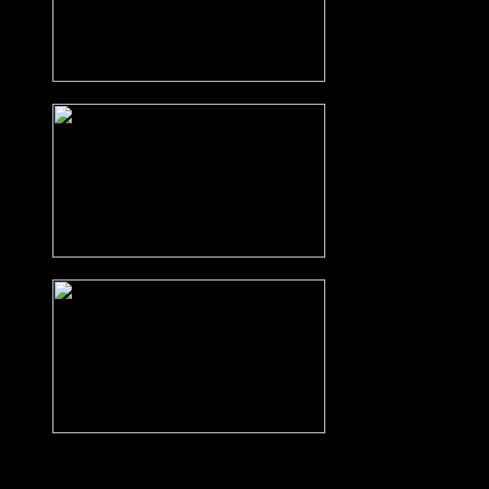
Alle Teilnehmer waren sich einig, dass dies dennoch ein sehr
erfolgreicher Gruppenabend war, der uns noch enger