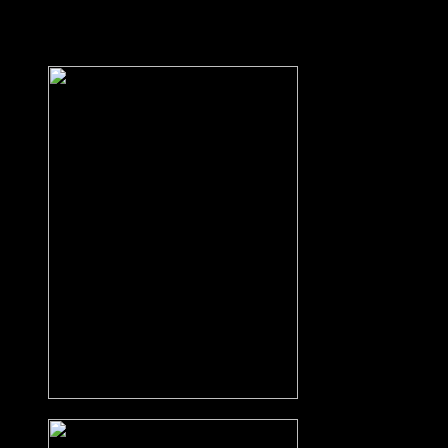
Wer gerne Apfelsaft aus heimischem Obst erwerben möchte, kann
sich an jedes DRK-Mitglied oder bei Ulla Wildmann (Tel.:
015732858388) melden.