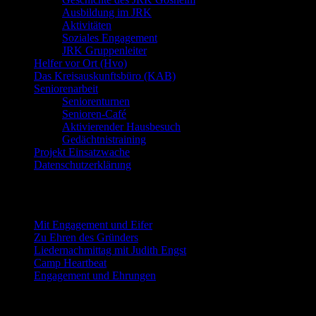
Ausbildung im JRK
Aktivitäten
Soziales Engagement
JRK Gruppenleiter
Helfer vor Ort (Hvo)
Das Kreisauskunftsbüro (KAB)
Seniorenarbeit
Seniorenturnen
Senioren-Café
Aktivierender Hausbesuch
Gedächtnistraining
Projekt Einsatzwache
Datenschutzerklärung
Neueste Beiträge
Mit Engagement und Eifer
Zu Ehren des Gründers
Liedernachmittag mit Judith Engst
Camp Heartbeat
Engagement und Ehrungen
Beitragsarchiv