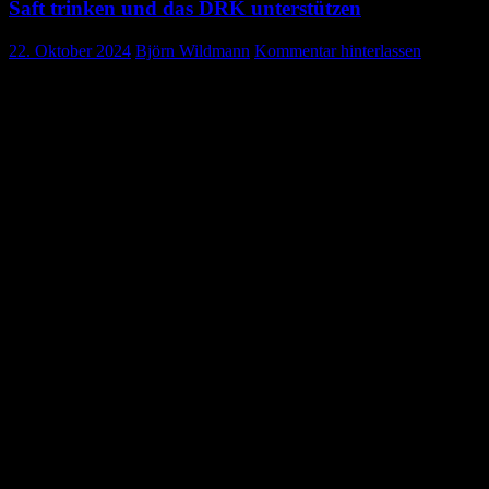
Saft trinken und das DRK unterstützen
22. Oktober 2024
Björn Wildmann
Kommentar hinterlassen
Bereitschaft Gosheim produziert BIO-
Apfelsaft
Es ist Herbst. Die Äpfel sind reif und wollen geerntet werden. Am
05. Oktober war es wieder so weit. Die Streuobstwiese von
Reinhard Hauser sollte abgeerntet werden.
Voll motiviert haben sich die DRK’ler im Längenberg getroffen, um
mit der Ernte zu beginnen.
Am Ende des Tages hatten wir zwei Anhänger voll mit Äpfeln, die
in die Schloßberg-Moste nach Wehingen gebracht wurden.
Aber die Arbeit hat sich gelohnt. Letzten Samstag konnten wir 90
Kartons mit frisch gepresstem Apfelsaft abholen.
Nach der Kleidersammlung gab es eine Kostprobe für die Helfer.