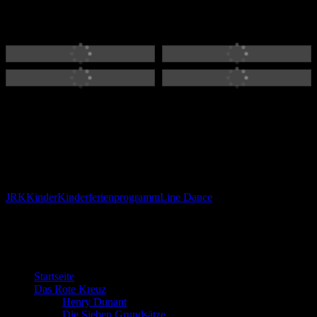
Box“. Die unterschiedlichen Tanzschritte wurden von den Kindern
schnell aufgenommen und umgesetzt, sodass gleich noch ein dritter
Tanz namens „Ah Si“ folgte.
Nach gut 2 1/2 Stunden war das Kinderferienprogramm zu Ende.
Den Kindern hat es sichtlich Spaß gemacht. Wir bedanken uns bei
der Referentinnen Claudia und Marlene für ihr Engagement und den
Kindern für ihr Kommen.
Jugendrotkreuz Gosheim
JRK
Kinder
Kinderferienprogramm
Line Dance
Willkommen bei der DRK Bereitschaft
Gosheim
Startseite
Das Rote Kreuz
Henry Dunant
Die Sieben Grundsätze