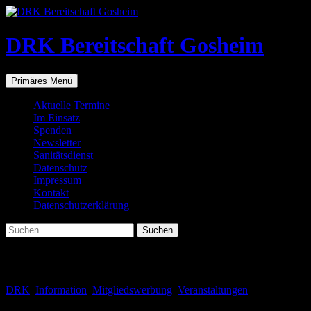
Zum
Inhalt
springen
DRK Bereitschaft Gosheim
Suchen
Primäres Menü
Aktuelle Termine
Im Einsatz
Spenden
Newsletter
Sanitätsdienst
Datenschutz
Impressum
Kontakt
Datenschutzerklärung
Suchen
nach:
Schlagwortarchiv: Line Dance
DRK
,
Information
,
Mitgliedswerbung
,
Veranstaltungen