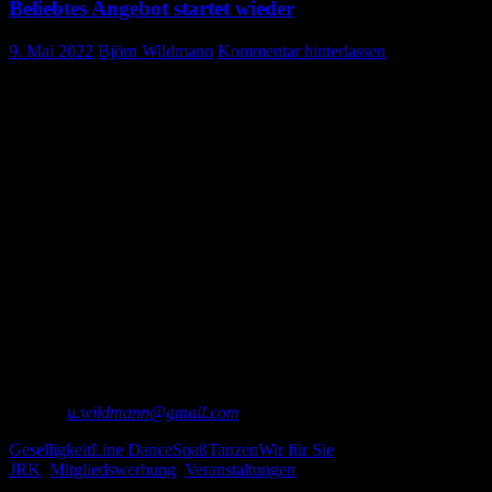
Beliebtes Angebot startet wieder
9. Mai 2022
Björn Wildmann
Kommentar hinterlassen
Line Dance bei der Bereitschaft Gosheim
Die DRK-Bereitschaft Gosheim lädt wieder zum Line Dance ein.
Sowohl Einsteiger als auch erfahrene Linedancer sind herzlich
willkommen. Geselligkeit und Spaß am Tanzen stehen im
Mittelpunkt.
Beginn ist am 10. Mai 2022 um 19.00 Uhr
in Gosheim, Lembergcafè
Informationen
DRK – Ortsverein Gosheim
Ulla Wildmann
Tel.: 07426-2858
E-Mail:
u.wildmann@gmail.com
Geselligkeit
Line Dance
Spaß
Tanzen
Wir für Sie
JRK
,
Mitgliedswerbung
,
Veranstaltungen