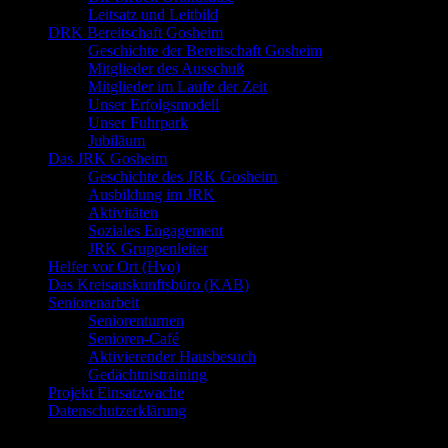
Leitsatz und Leitbild
DRK Bereitschaft Gosheim
Geschichte der Bereitschaft Gosheim
Mitglieder des Ausschuß
Mitglieder im Laufe der Zeit
Unser Erfolgsmodell
Unser Fuhrpark
Jubiläum
Das JRK Gosheim
Geschichte des JRK Gosheim
Ausbildung im JRK
Aktivitäten
Soziales Engagement
JRK Gruppenleiter
Helfer vor Ort (Hvo)
Das Kreisauskunftsbüro (KAB)
Seniorenarbeit
Seniorenturnen
Senioren-Café
Aktivierender Hausbesuch
Gedächtnistraining
Projekt Einsatzwache
Datenschutzerklärung