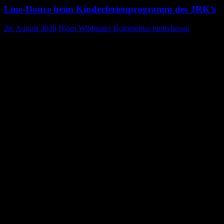
Line-Dance beim Kinderferienprogramm des JRK’s
28. August 2020
Björn Wildmann
Kommentar hinterlassen
Der Tanz auf der Linie im Gruppenraum des DRK
In diesem ungewöhnlichen Jahr gab es beim JRK Gosheim auch ein
ungewöhnliches Kinderferienprogramm a. 28.08.2020: nämlich
einen Line Dance Kurs.
Bei Line Dance handelt es sich um einen Tanz, welcher sich wie der
Name vermuten lässt, auf einer gedachten Linie abspielt. Hierzu
durften wir Claudia und Marlene begrüßen, die das Line Dance in
verschiedenen Gruppen anleitet.
Nach einer kurzen Wartezeit auf die angemeldeten Kinder, starteten
wir mit 4 Kindern zum ersten Tanz, dem „Cowboy Charleston“.
Zunächst wurden die Tanzschritte nach und nach erlernt, um sie
später zur Musik der Muppet Show anzuwenden.
Nach einer kurzen Trink- und Naschpause, ging es mit dem
nächsten Tanz weiter. Dieser hörte auf den Namen „Jazz in the