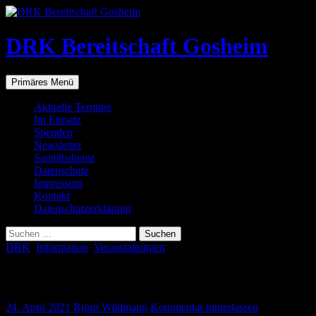
Zum
Inhalt
springen
DRK Bereitschaft Gosheim
Suchen
Primäres Menü
Aktuelle Termine
Im Einsatz
Spenden
Newsletter
Sanitätsdienst
Datenschutz
Impressum
Kontakt
Datenschutzerklärung
Suchen
nach:
DRK
,
Information
,
Veranstaltungen
Corona-Schnelltests
24. April 2021
Björn Wildmann
Kommentar hinterlassen