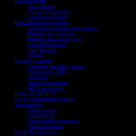
Das Rote Kreuz
Henry Dunant
Die Sieben Grundsätze
Leitsatz und Leitbild
DRK Bereitschaft Gosheim
Geschichte der Bereitschaft Gosheim
Mitglieder des Ausschuß
Mitglieder im Laufe der Zeit
Unser Erfolgsmodell
Unser Fuhrpark
Jubiläum
Das JRK Gosheim
Geschichte des JRK Gosheim
Ausbildung im JRK
Aktivitäten
Soziales Engagement
JRK Gruppenleiter
Helfer vor Ort (Hvo)
Das Kreisauskunftsbüro (KAB)
Seniorenarbeit
Seniorenturnen
Senioren-Café
Aktivierender Hausbesuch
Gedächtnistraining
Projekt Einsatzwache