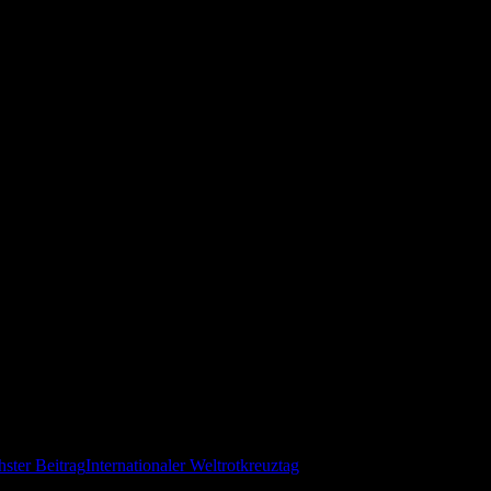
ster Beitrag
Internationaler Weltrotkreuztag