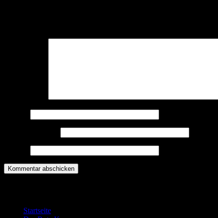
Schreibe einen Kommentar
Deine E-Mail-Adresse wird nicht veröffentlicht.
Erforderliche Felder 
Kommentar
*
Name
*
E-Mail-Adresse
*
Website
Willkommen bei der DRK Bereitschaft G
Startseite