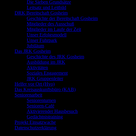
Die Sieben Grundsätze
Leitsatz und Leitbild
DRK Bereitschaft Gosheim
Geschichte der Bereitschaft Gosheim
Mitglieder des Ausschuß
Mitglieder im Laufe der Zeit
Unser Erfolgsmodell
Unser Fuhrpark
Jubiläum
Das JRK Gosheim
Geschichte des JRK Gosheim
Ausbildung im JRK
Aktivitäten
Soziales Engagement
JRK Gruppenleiter
Helfer vor Ort (Hvo)
Das Kreisauskunftsbüro (KAB)
Seniorenarbeit
Seniorenturnen
Senioren-Café
Aktivierender Hausbesuch
Gedächtnistraining
Projekt Einsatzwache
Datenschutzerklärung