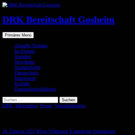
Zum
Inhalt
springen
DRK Bereitschaft Gosheim
Suchen
Primäres Menü
Aktuelle Termine
Im Einsatz
Spenden
Newsletter
Sanitätsdienst
Datenschutz
Impressum
Kontakt
Datenschutzerklärung
Suchen
nach:
DRK
,
Information
,
Presse
,
Veranstaltungen
Elastische Faszien, dynamische Muskeln, 
28. Februar 2022
Björn Wildmann
Kommentar hinterlassen