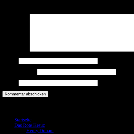
Deine E-Mail-Adresse wird nicht veröffentlicht.
Erforderliche Felder 
Kommentar
*
Name
*
E-Mail-Adresse
*
Website
Willkommen bei der DRK Bereitschaft G
Startseite
Das Rote Kreuz
Henry Dunant