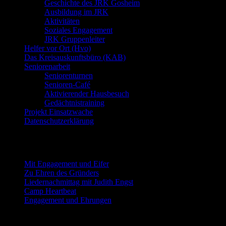
Geschichte des JRK Gosheim
Ausbildung im JRK
Aktivitäten
Soziales Engagement
JRK Gruppenleiter
Helfer vor Ort (Hvo)
Das Kreisauskunftsbüro (KAB)
Seniorenarbeit
Seniorenturnen
Senioren-Café
Aktivierender Hausbesuch
Gedächtnistraining
Projekt Einsatzwache
Datenschutzerklärung
Neueste Beiträge
Mit Engagement und Eifer
Zu Ehren des Gründers
Liedernachmittag mit Judith Engst
Camp Heartbeat
Engagement und Ehrungen
Beitragsarchiv