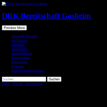
Zum
Inhalt
springen
DRK Bereitschaft Gosheim
Suchen
Primäres Menü
Aktuelle Termine
Im Einsatz
Spenden
Newsletter
Sanitätsdienst
Datenschutz
Impressum
Kontakt
Datenschutzerklärung
Suchen
nach:
DRK
,
Einsatz
,
Information
Mithilfe bei den Kameraden der
Feuerwehr