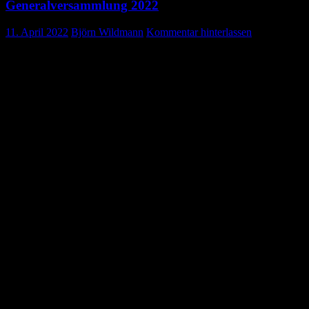
Generalversammlung 2022
11. April 2022
Björn Wildmann
Kommentar hinterlassen
Einladung zur
am Donnerstag, den 28. April 2022 um 20.00 Uhr
Gosheim, Lembergcafè
Tagesordnung:
Begrüßung Ortsvorsitzende
Bericht Gruppenleiter
Bericht Schriftführer
Bericht Schatzmeister
Bericht Kreisauskunftsbüro
Bericht Helfer vor Ort
Bericht Seniorengymnastikgruppe
Bericht Jugendgruppenleiter
Kassenprüfung und Entlastung des Vorstandes
Ehrungen
Verschiedenes