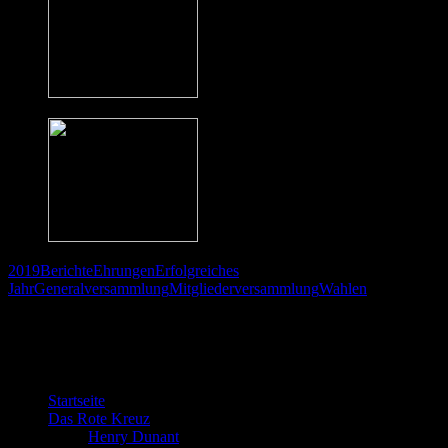
2019
Berichte
Ehrungen
Erfolgreiches
Jahr
Generalversammlung
Mitgliederversammlung
Wahlen
Willkommen bei der DRK Bereitschaft
Gosheim
Startseite
Das Rote Kreuz
Henry Dunant