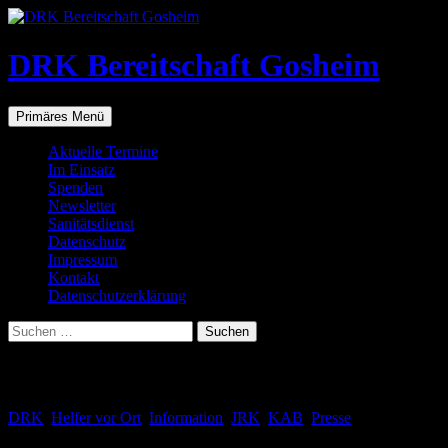
Zum
Inhalt
springen
DRK Bereitschaft Gosheim
Suchen
Primäres Menü
Aktuelle Termine
Im Einsatz
Spenden
Newsletter
Sanitätsdienst
Datenschutz
Impressum
Kontakt
Datenschutzerklärung
Suchen
nach:
Schlagwortarchiv: Berichte
DRK
,
Helfer vor Ort
,
Information
,
JRK
,
KAB
,
Presse