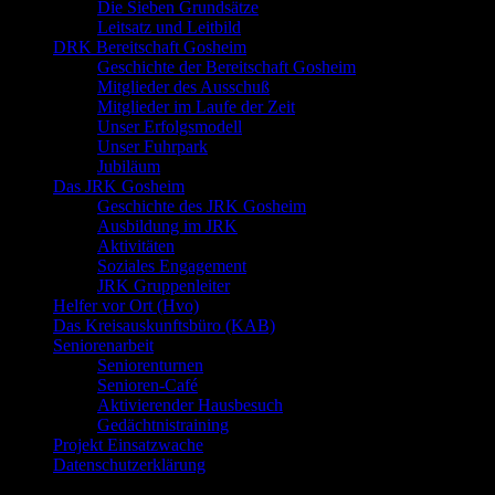
Die Sieben Grundsätze
Leitsatz und Leitbild
DRK Bereitschaft Gosheim
Geschichte der Bereitschaft Gosheim
Mitglieder des Ausschuß
Mitglieder im Laufe der Zeit
Unser Erfolgsmodell
Unser Fuhrpark
Jubiläum
Das JRK Gosheim
Geschichte des JRK Gosheim
Ausbildung im JRK
Aktivitäten
Soziales Engagement
JRK Gruppenleiter
Helfer vor Ort (Hvo)
Das Kreisauskunftsbüro (KAB)
Seniorenarbeit
Seniorenturnen
Senioren-Café
Aktivierender Hausbesuch
Gedächtnistraining
Projekt Einsatzwache
Datenschutzerklärung